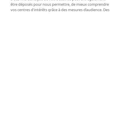
être déposés pour nous permettre, de mieux comprendre
vos centres d'intérêts grâce à des mesures d’audience. Des
cookies de nos partenaires peuvent également être utilisés
pour établir un profil de vos intérêts et vous proposer des
publicités personnalisées. Vous pouvez accepter
l’utilisation de ces cookies ou aussi personnaliser votre
consentement par catégorie de cookies en cliquant sur les
boutons ci-dessous. À tout moment, vous pourrez
modifier vos préférences via le lien « Gérer mes cookies »
disponible sur notre site.
Consultez notre Politique de
Cookies.
Refuser les
Autoriser et
cookies
fermer
Paramétrer mon consentement
Conseil de dégustation
Le gâteau au fromage blanc se déguste
très frais, en encas