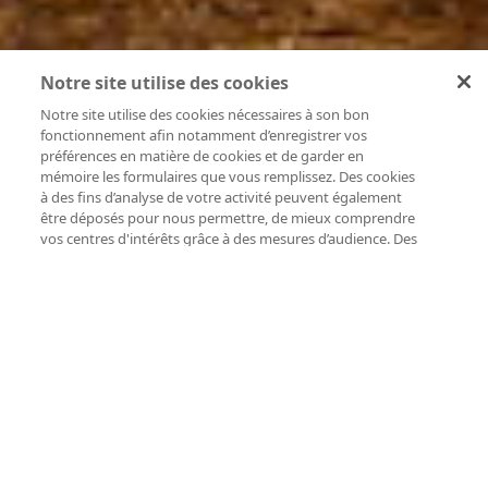
Notre site utilise des cookies
Notre site utilise des cookies nécessaires à son bon
fonctionnement afin notamment d’enregistrer vos
préférences en matière de cookies et de garder en
mémoire les formulaires que vous remplissez. Des cookies
à des fins d’analyse de votre activité peuvent également
être déposés pour nous permettre, de mieux comprendre
vos centres d'intérêts grâce à des mesures d’audience. Des
cookies de nos partenaires peuvent également être utilisés
pour établir un profil de vos intérêts et vous proposer des
publicités personnalisées. Vous pouvez accepter
l’utilisation de ces cookies ou aussi personnaliser votre
consentement par catégorie de cookies en cliquant sur les
boutons ci-dessous. À tout moment, vous pourrez
modifier vos préférences via le lien « Gérer mes cookies »
disponible sur notre site.
Consultez notre Politique de
Cookies.
Refuser les
Autoriser et